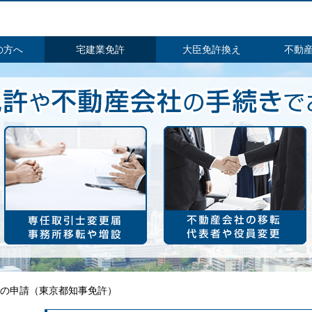
の方へ
宅建業免許
大臣免許換え
不動
許の申請（東京都知事免許）